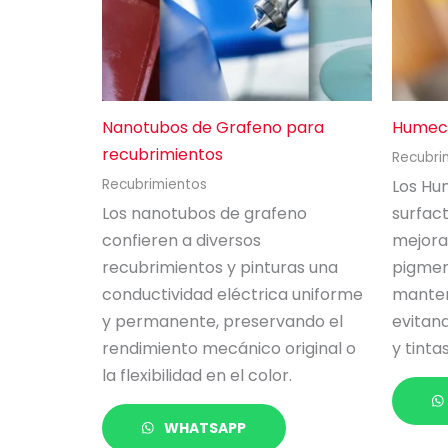
Nanotubos de Grafeno para
Humec
recubrimientos
Recubri
Los Hu
Recubrimientos
Los nanotubos de grafeno
surfac
confieren a diversos
mejora
recubrimientos y pinturas una
pigmen
conductividad eléctrica uniforme
manten
y permanente, preservando el
evitand
rendimiento mecánico original o
y tinta
la flexibilidad en el color.
WHATSAPP