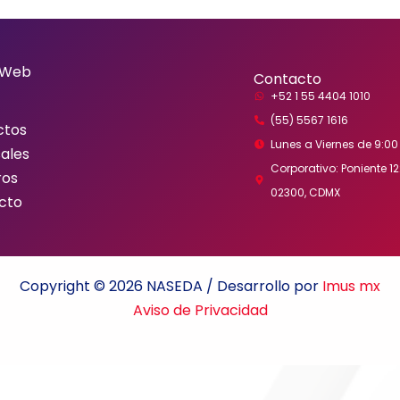
 Web
Contacto
+52 1 55 4404 1010
(55) 5567 1616
ctos
Lunes a Viernes de 9:00 
ales
Corporativo: Poniente 122
ros
02300, CDMX
cto
Copyright © 2026 NASEDA / Desarrollo por
Imus mx
Aviso de Privacidad