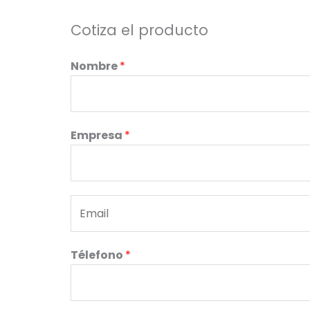
Cotiza el producto
Nombre
*
Empresa
*
E
m
a
Télefono
*
i
l
*