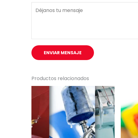
M
e
n
s
a
j
ENVIAR MENSAJE
e
*
Productos relacionados