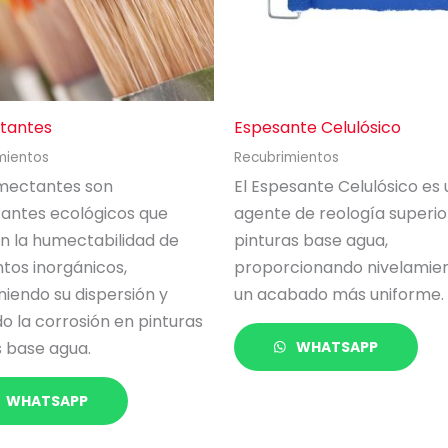
tantes
Espesante Celulósico
mientos
Recubrimientos
mectantes son
El Espesante Celulósico es 
tantes ecológicos que
agente de reología superio
n la humectabilidad de
pinturas base agua,
tos inorgánicos,
proporcionando nivelamien
iendo su dispersión y
un acabado más uniforme.
o la corrosión en pinturas
s base agua.
WHATSAPP
WHATSAPP