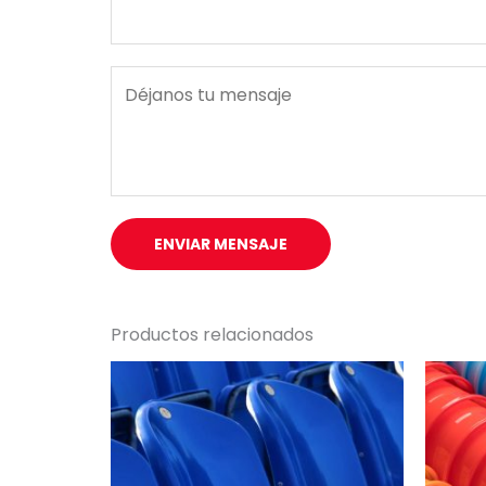
l
*
M
e
n
s
a
j
ENVIAR MENSAJE
e
*
Productos relacionados