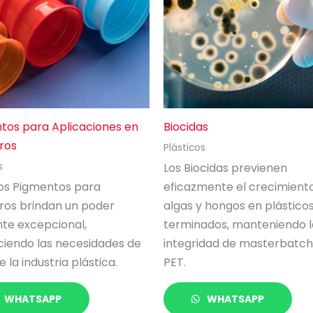
tos para Aplicaciones en
Biocidas
ros
Plásticos
Los Biocidas previenen
s
os Pigmentos para
eficazmente el crecimient
ros brindan un poder
algas y hongos en plástico
nte excepcional,
terminados, manteniendo l
aciendo las necesidades de
integridad de masterbatch
e la industria plástica.
PET.
WHATSAPP
WHATSAPP