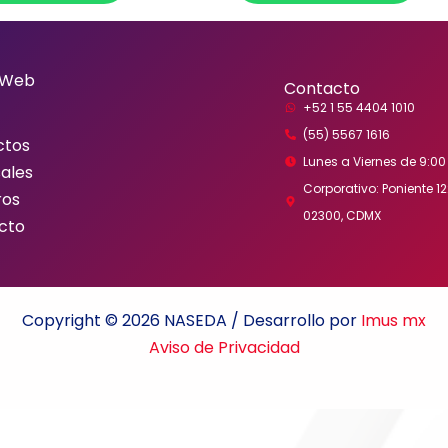
 Web
Contacto
+52 1 55 4404 1010
(55) 5567 1616
ctos
Lunes a Viernes de 9:00 
ales
Corporativo: Poniente 122
ros
02300, CDMX
cto
Copyright © 2026 NASEDA / Desarrollo por
Imus mx
Aviso de Privacidad