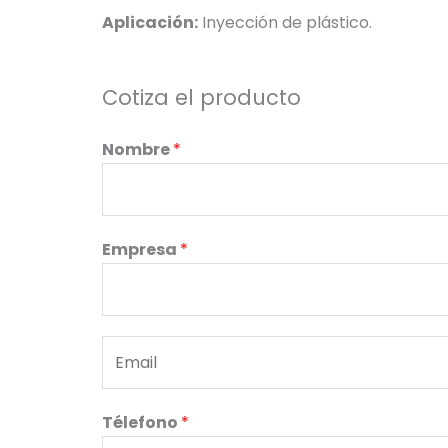
Aplicación:
Inyección de plástico.
Cotiza el producto
Nombre
*
Empresa
*
E
m
a
Télefono
*
i