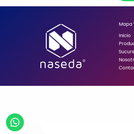
Mapa
Inicio
Produ
Sucurs
Nosot
Conta