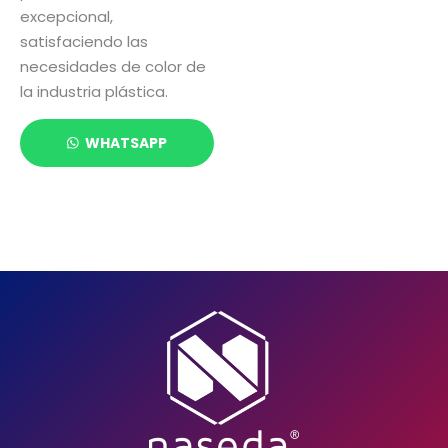
excepcional,
satisfaciendo las
necesidades de color de
la industria plástica.
WHATSAPP