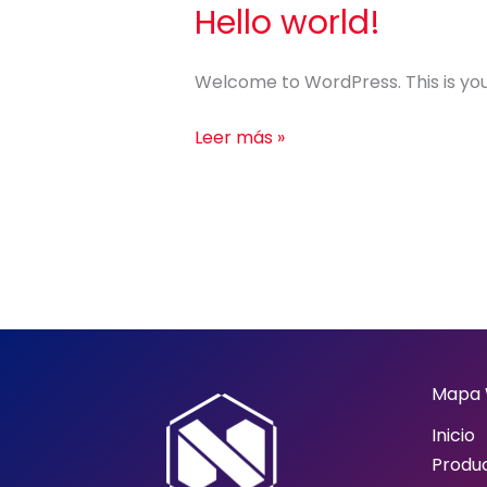
Hello world!
Hello
world!
Welcome to WordPress. This is your f
Leer más »
Mapa
Inicio
Produ