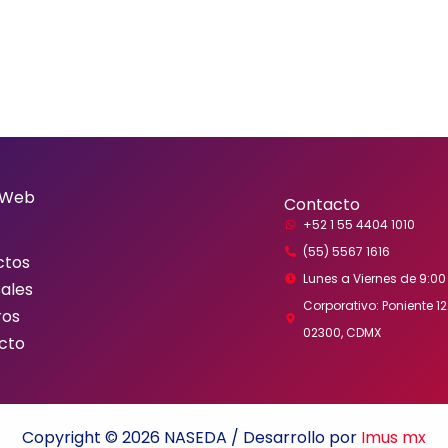
 Web
Contacto
+52 1 55 4404 1010
(55) 5567 1616
ctos
Lunes a Viernes de 9:00 
ales
Corporativo: Poniente 122
ros
02300, CDMX
cto
Copyright © 2026 NASEDA / Desarrollo por
Imus mx