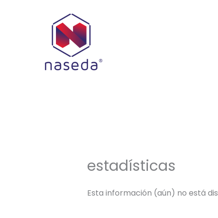
Ir
al
contenido
estadísticas
Esta información (aún) no está di