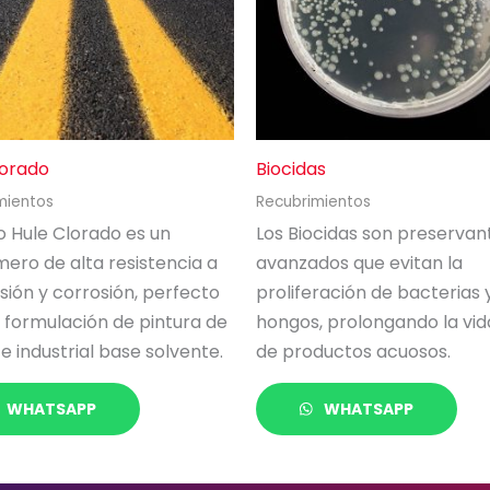
lorado
Biocidas
mientos
Recubrimientos
o Hule Clorado es un
Los Biocidas son preservan
ero de alta resistencia a
avanzados que evitan la
sión y corrosión, perfecto
proliferación de bacterias 
 formulación de pintura de
hongos, prolongando la vida
 e industrial base solvente.
de productos acuosos.
WHATSAPP
WHATSAPP