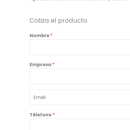
Cotiza el producto
Nombre
*
Empresa
*
E
m
a
Télefono
*
i
l