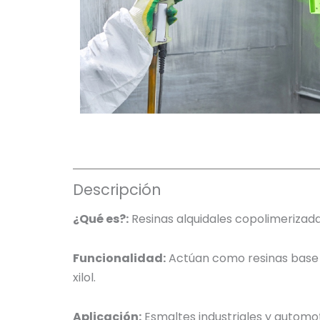
Descripción
¿Qué es?:
Resinas alquidales copolimerizad
Funcionalidad:
Actúan como resinas base s
xilol.
Aplicación:
Esmaltes industriales y autom