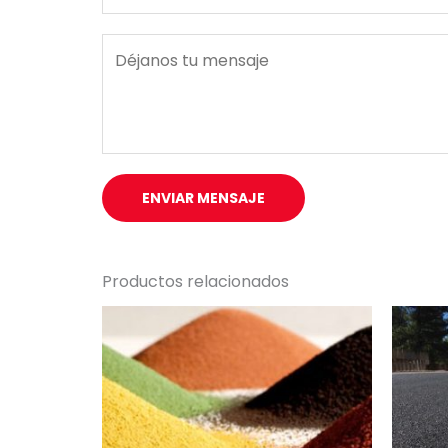
*
M
e
n
s
a
j
ENVIAR MENSAJE
e
*
Productos relacionados