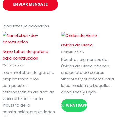
e
ENVIAR MENSAJE
*
Productos relacionados
Oxidos de Hierro
Nano tubos de grafeno
Construcción
para construcción
Nuestros pigmentos de
Construcción
Óxidos de Hierro ofrecen
Los nanotubos de grafeno
una paleta de colores
proporcionan a los
vibrantes y duraderos para
compuestos
la coloración de boquillas,
termoestables de fibra de
adoquines y tejas.
vidrio utilizados en la
industria de la
WHATSAPP
construcción, propiedades